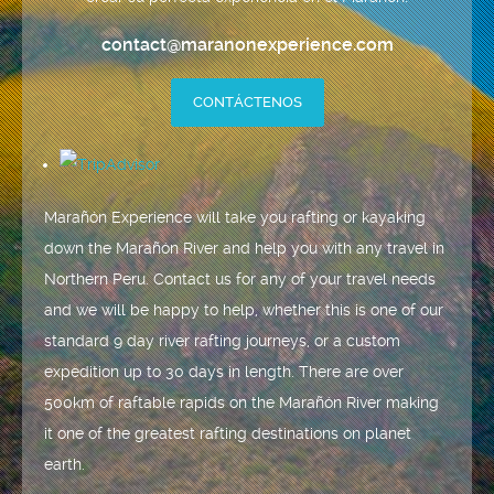
contact@maranonexperience.com
CONTÁCTENOS
Marañón Experience will take you rafting or kayaking
down the Marañón River and help you with any travel in
Northern Peru. Contact us for any of your travel needs
and we will be happy to help, whether this is one of our
standard 9 day river rafting journeys, or a custom
expedition up to 30 days in length. There are over
500km of raftable rapids on the Marañón River making
it one of the greatest rafting destinations on planet
earth.