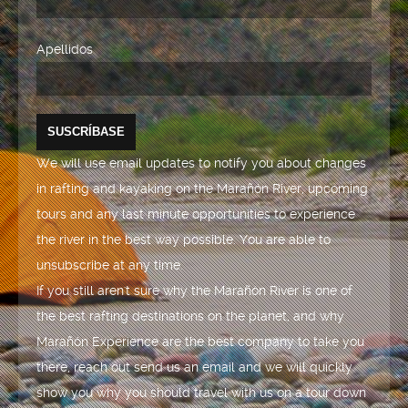
Apellidos
We will use email updates to notify you about changes
in rafting and kayaking on the Marañón River, upcoming
tours and any last minute opportunities to experience
the river in the best way possible. You are able to
unsubscribe at any time.
If you still aren't sure why the Marañón River is one of
the best rafting destinations on the planet, and why
Marañón Experience are the best company to take you
there, reach out send us an email and we will quickly
show you why you should travel with us on a tour down