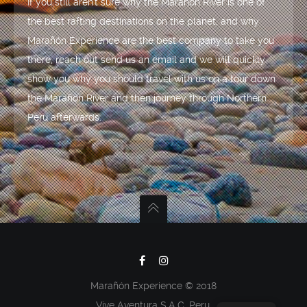
If you still aren't sure why the Marañón River is one of
the best rafting destinations on the planet, and why
Marañón Experience are the best company to take you
there, reach out send us an email and we will quickly
show you why you should travel with us on a tour down
the Marañón River and then journey through Northern
Peru afterwards.
Marañón Experience © 2018
Vive Aventura S.A.C. Peru.