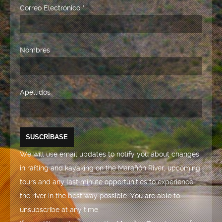
Correo Electrónico
*
Nombres
Apellidos
We will use email updates to notify you about changes
in rafting and kayaking on the Marañón River, upcoming
tours and any last minute opportunities to experience
the river in the best way possible. You are able to
unsubscribe at any time.